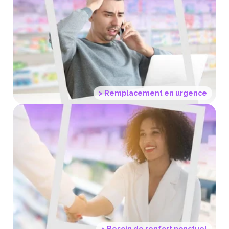
Besoin d'un remplaçant
en urgence :
trouvez une solution
rapide
et efficace avec 24|7
> Remplacement en urgence
Faites appel aux remplaçants
24|7 pour renforcer votre équipe
lors des pics d'activité
> Besoin de renfort ponctuel