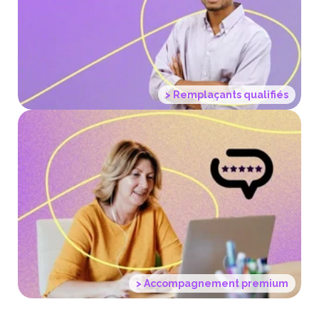
> Des professionnels formés
et opérationnels
dès le premier jour
> Remplaçants qualifiés
> Un service client
disponible 24/7 doublé
d'outils digitaux simples
> Accompagnement premium