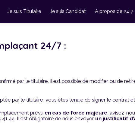
Je suis Titulaire
Je suis Candidat
A propos de 24|7
mplaçant 24/7 :
onfirmé par le titulaire, il est possible de modifier ou de ret
ée par le titulaire, vous êtes tenu.e de signer le contrat
remplacement prévu
en cas de force majeure
, avisez-no
 41 44. Il est obligatoire de nous envoyer
un justificatif d